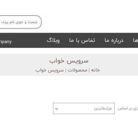
ا
درباره ما
تماس با ما
وبلاگ
mpany
میز ناهار خوری
میز تی وی
​سرویس خواب
خانه | محصولات
| سرویس خواب
ی بر اساس
مرتبط‌ترین
تشک
تابلو