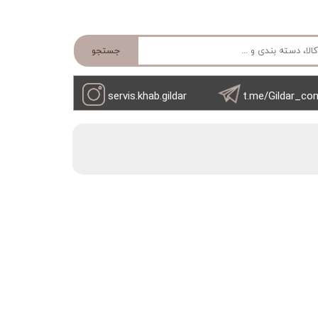
جستجو
servis.khab.gildar
t.me/Gildar_co