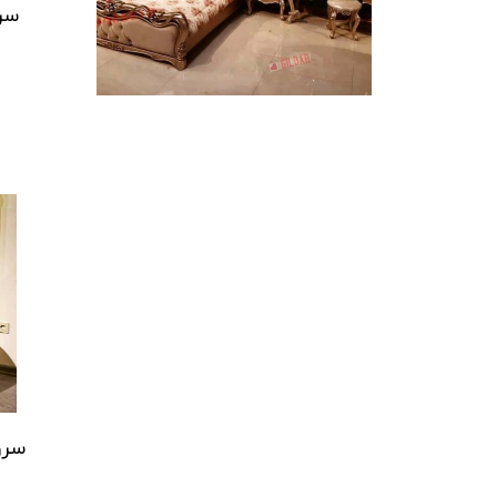
سر
سرو