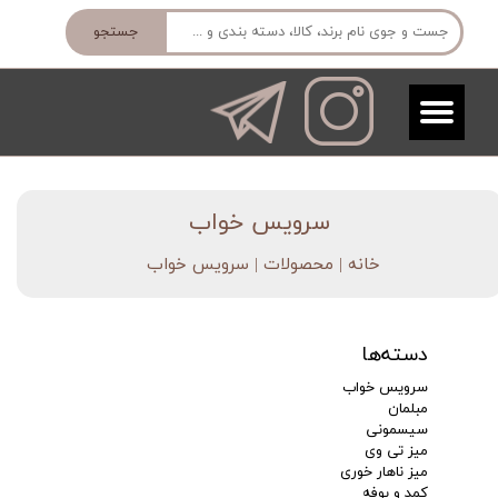
جستجو
​سرویس خواب
خانه | محصولات
| سرویس خواب
دسته‌ها
سرویس خواب
مبلمان
سیسمونی
میز تی وی
میز ناهار خوری
کمد و بوفه