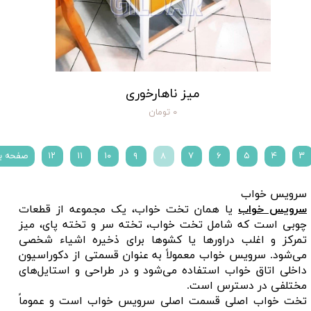
میز ناهارخوری
۰ تومان
۳
۴
۵
۶
۷
۸
۹
۱۰
۱۱
۱۲
صفحه ب
سرویس خواب
سرویس خواب
یا همان تخت خواب، یک مجموعه از قطعات
چوبی است که شامل تخت خواب، تخته سر و تخته پای، میز
تمرکز و اغلب دراورها یا کشوها برای ذخیره اشیاء شخصی
می‌شود. سرویس خواب معمولاً به عنوان قسمتی از دکوراسیون
داخلی اتاق خواب استفاده می‌شود و در طراحی و استایل‌های
مختلفی در دسترس است.
تخت خواب اصلی قسمت اصلی سرویس خواب است و عموماً