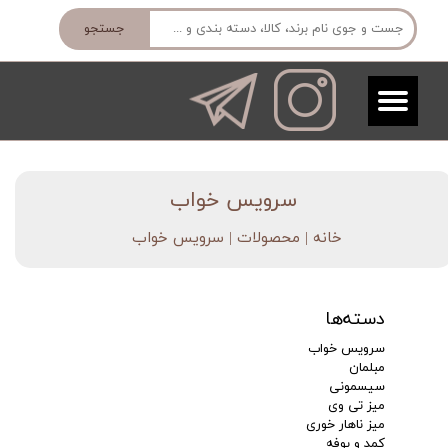
جستجو
​سرویس خواب
خانه | محصولات
| سرویس خواب
دسته‌ها
سرویس خواب
مبلمان
سیسمونی
میز تی وی
میز ناهار خوری
کمد و بوفه