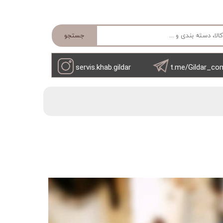
جستجو
servis.khab.gildar
t.me/Gildar_co