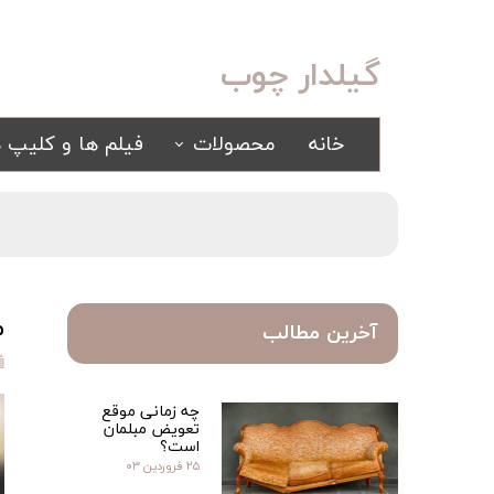
گیلدار چوب
خانه
محصولات
فیلم ها و کلیپ ه
سرویس خواب
مبلمان
کلاسیک
کلاسیک
اسپرت
راحتی
سرویس خواب آینه ای
م
آخرین مطالب
سرویس خواب سفید
یک نفره
چه زمانی موقع
سیسمونی
تعویض مبلمان
کمد و بوفه
است؟
۲۵ فروردین ۰۳