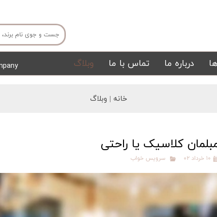
ا
درباره ما
تماس با ما
وبلاگ
mpany
میز ناهار خوری
میز تی وی
خانه |
وبلاگ
بلمان کلاسیک یا راحتی
۱۰ خرداد ۰۲
سرویس خواب
تشک
تابلو